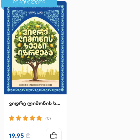
ბესტსელერი
ბესტსელერი
ვიდრე ლიმონის ხეები იზრდება
მთა ხარ შენ
(0)
(0)
19.95
₾
14.90
₾