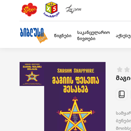
საკანცელარიო
წიგნები
აქსეს
ნივთები
მაგი
სამყა
ბუნებ
მოიხს