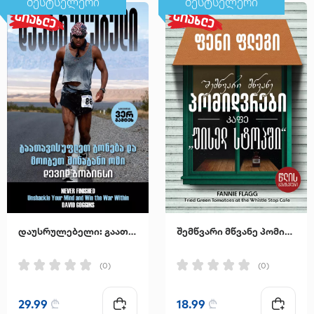
ბესტსელერი
ბესტსელერი
დაუსრულებელი: გაათავისუფლეთ გონება და მოიგეთ შინაგანი ომი
შემწვარი მწვანე პომიდვრები კაფე "უისელ სტოპში"
(0)
(0)
29.99
₾
18.99
₾