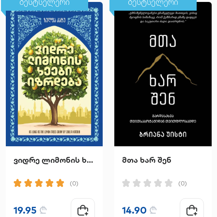
ბესტსელერი
ბესტსელერი
ვიდრე ლიმონის ხეები იზრდება
მთა ხარ შენ
(0)
(0)
19.95
₾
14.90
₾