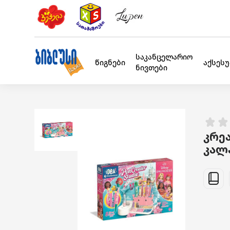
საკანცელარიო
წიგნები
აქსეს
ნივთები
კრეა
კალა