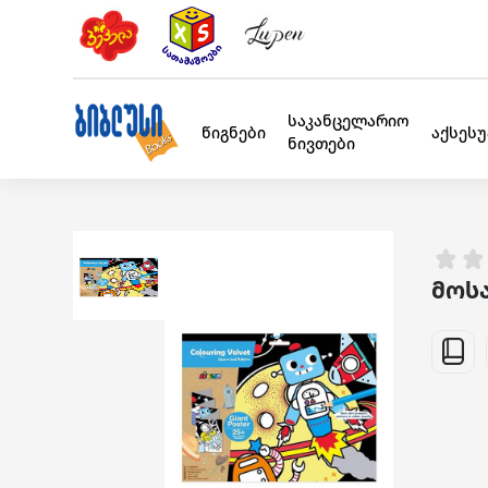
საკანცელარიო
წიგნები
აქსეს
ნივთები
მოს