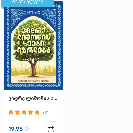
ბესტსელერი
ბესტსელერი
ვიდრე ლიმონის ხეები იზრდება
მთა ხარ შენ
(0)
(0)
19.95
₾
14.90
₾